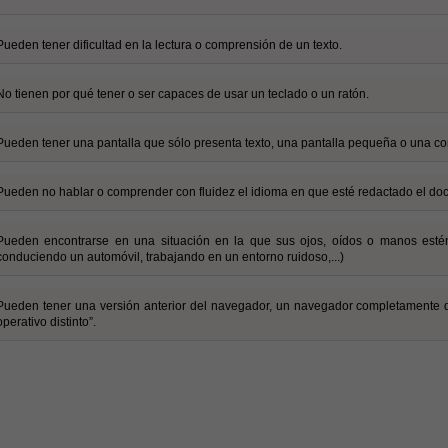
Pueden tener dificultad en la lectura o comprensión de un texto.
No tienen por qué tener o ser capaces de usar un teclado o un ratón.
Pueden tener una pantalla que sólo presenta texto, una pantalla pequeña o una con
Pueden no hablar o comprender con fluidez el idioma en que esté redactado el do
Pueden encontrarse en una situación en la que sus ojos, oídos o manos esté
conduciendo un automóvil, trabajando en un entorno ruidoso,...)
Pueden tener una versión anterior del navegador, un navegador completamente d
operativo distinto”.