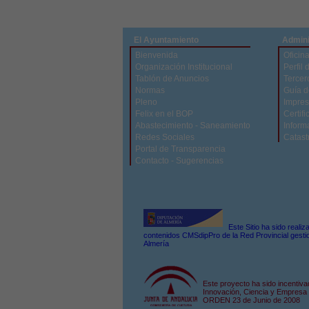
El Ayuntamiento
Admini
Bienvenida
Oficina
Organización Institucional
Perfil 
Tablón de Anuncios
Tercer
Normas
Guía d
Pleno
Impres
Felix en el BOP
Certifi
Abastecimiento - Saneamiento
Inform
Redes Sociales
Catast
Portal de Transparencia
Contacto - Sugerencias
Este Sitio ha sido reali
contenidos CMSdipPro de la Red Provincial gestio
Almería
Este proyecto ha sido incentiva
Innovación, Ciencia y Empresa 
ORDEN 23 de Junio de 2008