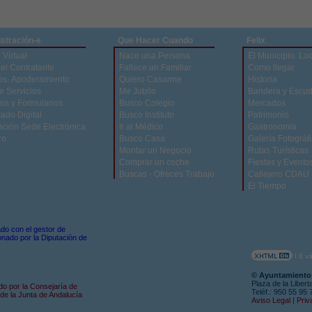
stración-e
Que Hacer Cuando
Felix
 Virtual
Nace una Persona
El Municipio. Lo
del Contratante
Fallece un Familiar
Como llegar
os- Apoderamiento
Quiero Casarme
Historia
e Servicios
Me Jubilo
Bandera y Escu
os y Formularios
Busco Colegio
Mercados
cado Digital
Busco Instituto
Patrimonio
ación Sede Electrónica
Ir al Médico
Gastronomía
ro
Busco Casa
Galería Fotográf
Montar un Negocio
Rutas Turísticas
Comprar un coche
Fiestas y Evento
Buscas - Ofreces Trabajo
Callejero CDAU
El Tiempo
zado con el gestor de
nado por la Diputación de
© Ayuntamiento 
Plaza de la Libert
do por la Consejaría de
Teléf.: 950 55 95
de la Junta de Andalucía
Aviso Legal
|
Priv