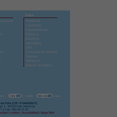
Guías
calización
Hostelería
Comercios
Organizaciones
do
Servicios
Industrias
Agricultura
Ocio
ica
Farmacias de Guardia
Sanidad
s
Teléfonos
Enlaces de Interés
de Felix (CIF: P-0404300-F)
ad, 4 - 04728 Felix (Almería)
 77 y Fax: 950 88 41 83
acidad
|
cookies
|
Accesibilidad
|
Mapa Web