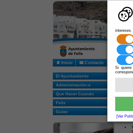
intereses.
Inicio
Contacto
Si quiere
correspond
Usted s
El Ayuntamiento
Administración-e
Bajo la
accesibi
Que Hacer Cuando
Las pau
Felix
depender
estén f
Guías
usuarios
[Ver Polí