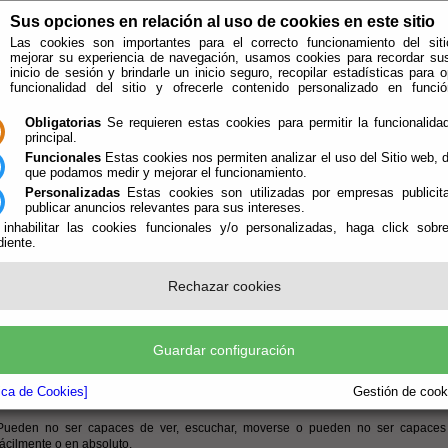
Sus opciones en relación al uso de cookies en este sitio
Las cookies son importantes para el correcto funcionamiento del siti
mejorar su experiencia de navegación, usamos cookies para recordar su
inicio de sesión y brindarle un inicio seguro, recopilar estadísticas para o
funcionalidad del sitio y ofrecerle contenido personalizado en func
Obligatorias
Se requieren estas cookies para permitir la funcionalidad
principal.
Funcionales
Estas cookies nos permiten analizar el uso del Sitio web,
que podamos medir y mejorar el funcionamiento.
Personalizadas
Estas cookies son utilizadas por empresas publicita
publicar anuncios relevantes para sus intereses.
 inhabilitar las cookies funcionales y/o personalizadas, haga click sobr
iente.
e encuentra aquí:
Inicio
/
/
Criterios de Accesibilidad
Rechazar cookies
s sigas
WAI
(Web Accesibility Initiative) se encuentra la normativa que ema
lidad y buenas prácticas encaminadas a salvaguardar y asegurar la accesibilidad 
tas que emanan de las Web Content Accessibility Guidelines datan de mayo de
Guardar configuración
á el nivel de accesibilidad de los documentos del sitio web. El propio
W3C
hab
amiliarizados con los problemas de accesibilidad relacionados con el diseño de
 pueden estar operando en contextos muy diferentes al suyo propio:
tica de Cookies]
Gestión de cooki
Pueden no ser capaces de ver, escuchar, moverse o pueden no ser capaces 
fácilmente o en absoluto.