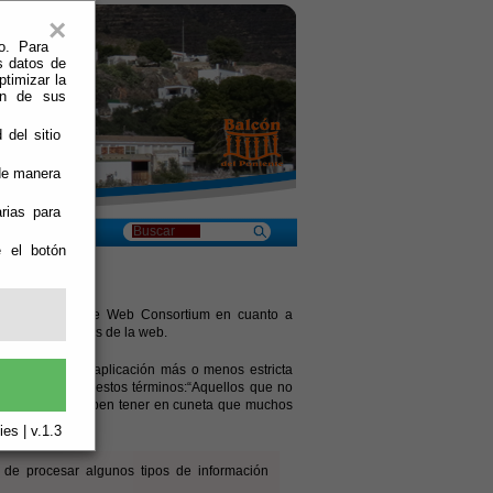
×
o. Para
s datos de
ptimizar la
ión de sus
 del sitio
 de manera
rias para
e el botón
na del World Wide Web Consortium en cuanto a
de los contenidos de la web.
 1999 y de su aplicación más o menos estricta
la de ellas en estos términos:“Aquellos que no
 páginas Web, deben tener en cuneta que muchos
es | v.1.3
de procesar algunos tipos de información