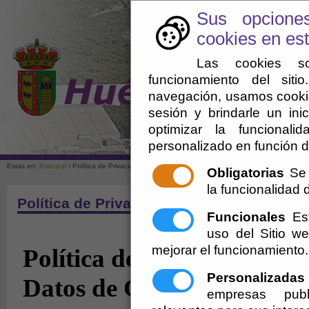
Sus opcione
cookies en est
Las cookies so
funcionamiento del sit
navegación, usamos cookie
sesión y brindarle un inic
optimizar la funcionali
personalizado en función d
Ayuntamien
Estas en:
Principal
› Política de Privacidad
Obligatorias
Se 
la funcionalidad de
Política de Privacidad
Funcionales
Est
uso del Sitio 
mejorar el funcionamiento.
Personalizadas
empresas publ