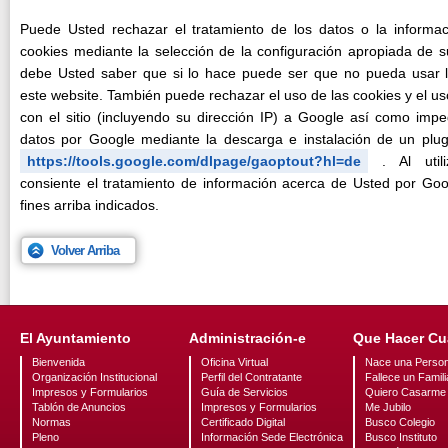
Puede Usted rechazar el tratamiento de los datos o la informa
cookies mediante la selección de la configuración apropiada de 
debe Usted saber que si lo hace puede ser que no pueda usar la
este website. También puede rechazar el uso de las cookies y el us
con el sitio (incluyendo su dirección IP) a Google así como impe
datos por Google mediante la descarga e instalación de un plug-
https://tools.google.com/dlpage/gaoptout?hl=de
. Al utili
consiente el tratamiento de información acerca de Usted por Goo
fines arriba indicados.
Volver Arriba
El Ayuntamiento
Administración-e
Que Hacer C
Bienvenida
Oficina Virtual
Nace una Perso
Organización Institucional
Perfil del Contratante
Fallece un Famili
Impresos y Formularios
Guía de Servicios
Quiero Casarme
Tablón de Anuncios
Impresos y Formularios
Me Jubilo
Normas
Certificado Digital
Busco Colegio
Pleno
Información Sede Electrónica
Busco Instituto