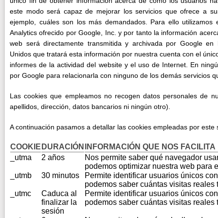
único fin de obtener información acerca de cómo los usuarios na
este modo será capaz de mejorar los servicios que ofrece a sus
ejemplo, cuáles son los más demandados. Para ello utilizamos el
Analytics ofrecido por Google, Inc. y por tanto la información acer
web será directamente transmitida y archivada por Google en 
Unidos que tratará esta información por nuestra cuenta con el único
informes de la actividad del website y el uso de Internet. En ningú
por Google para relacionarla con ninguno de los demás servicios q
Las cookies que empleamos no recogen datos personales de nu
apellidos, dirección, datos bancarios ni ningún otro).
A continuación pasamos a detallar las cookies empleadas por este s
COOKIE
DURACIÓN
INFORMACIÓN QUE NOS FACILITA
_utma
2 años
Nos permite saber qué navegador usan 
podemos optimizar nuestra web para 
_utmb
30 minutos
Permite identificar usuarios únicos con 
podemos saber cuántas visitas reales 
_utmc
Caduca al
Permite identificar usuarios únicos con 
finalizar la
podemos saber cuántas visitas reales 
sesión