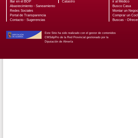
Illar en el BOP
Catastro
ir al Médico
Abastecimiento - Saneamiento
Busco Casa
Redes Sociales
Montar un Negoc
Portal de Transparencia
Comprar un Coc
Contacto - Sugerencias
Buscas - Ofrece
Este Sitio ha sido realizado con el gestor de contenidos
CMSdipPro de la Red Provincial gestionado por la
Diputación de Almería