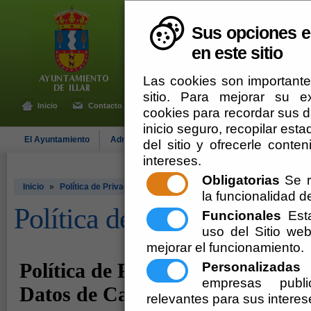
Sus opciones e
en este sitio
Las cookies son importante
sitio. Para mejorar su 
Inicio
Contacto
cookies para recordar sus da
inicio seguro, recopilar esta
El Ayuntamiento
Administración-e
Que Hacer Cuando
Illar
del sitio y ofrecerle cont
intereses.
Obligatorias
Se r
Inicio
»
Política de Privacidad
la funcionalidad del
Política de Privacidad
Funcionales
Esta
uso del Sitio w
mejorar el funcionamiento.
Personalizadas
E
empresas publi
relevantes para sus interes