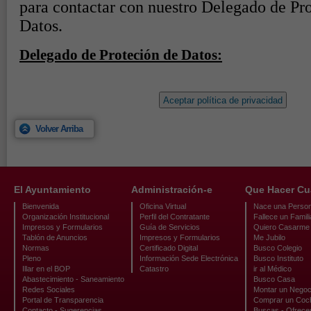
Aceptar política de privacidad
Volver Arriba
El Ayuntamiento
Administración-e
Que Hacer C
Bienvenida
Oficina Virtual
Nace una Perso
Organización Institucional
Perfil del Contratante
Fallece un Famili
Impresos y Formularios
Guía de Servicios
Quiero Casarme
Tablón de Anuncios
Impresos y Formularios
Me Jubilo
Normas
Certificado Digital
Busco Colegio
Pleno
Información Sede Electrónica
Busco Instituto
Illar en el BOP
Catastro
ir al Médico
Abastecimiento - Saneamiento
Busco Casa
Redes Sociales
Montar un Negoc
Portal de Transparencia
Comprar un Coc
Contacto - Sugerencias
Buscas - Ofrece