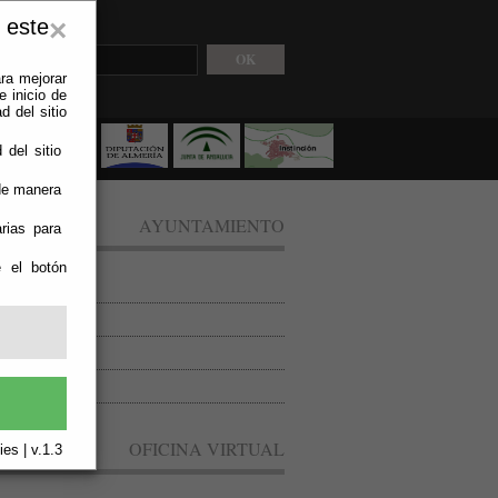
 este
×
ra mejorar
 inicio de
d del sitio
 del sitio
 de manera
AYUNTAMIENTO
rias para
e el botón
ón de Anuncios
l contratante
as (Ordenanzas)
inción en el BOP
OFICINA VIRTUAL
es | v.1.3