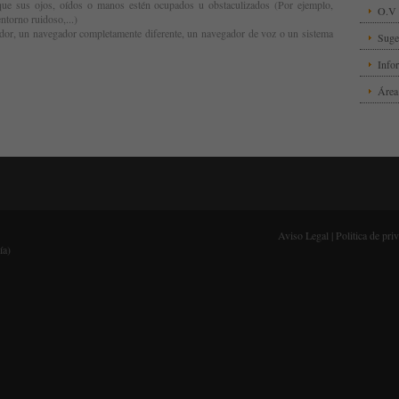
que sus ojos, oídos o manos estén ocupados u obstaculizados (Por ejemplo,
O.V 
ntorno ruidoso,...)
ador, un navegador completamente diferente, un navegador de voz o un sistema
Suge
Info
Área
Aviso Legal
|
Politica de pri
ía)