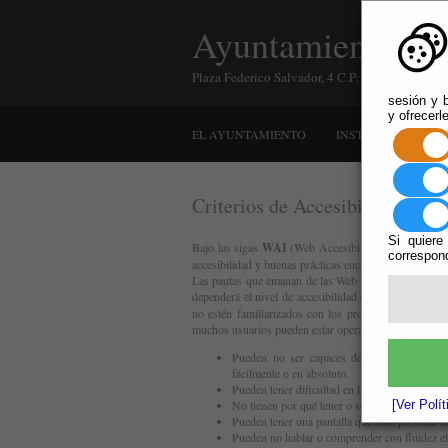
Ayuntamiento de 
Plaza Federico Salvador, 4 C.P: 04430 Instinci
sesión y b
y ofrecerl
EL AYUNTAMIENTO
INSTINCIÓN
A
Criterios de Accesibilidad
Si quiere
Bajo las sigas
WAI
(Web Accesibility Initiative) se
correspond
accesibilidad y buenas prácticas encaminadas a salvagu
Las pautas que emanan de las Web Content Accessibil
dependerá el nivel de accesibilidad de los documento
no estén familiarizados con los problemas de accesi
muchos usuarios pueden estar operando en contextos m
Pueden no ser capaces de ver, escuchar, m
fácilmente o en absoluto.
Pueden tener dificultad en la lectura o compre
No tienen por qué tener o ser capaces de usar 
[Ver Polí
Pueden tener una pantalla que sólo presenta te
Pueden no hablar o comprender con fluidez el