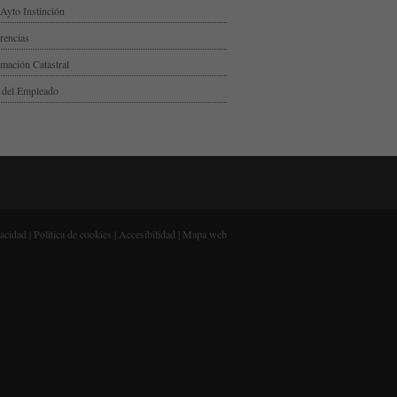
Ayto Instinción
rencias
rmación Catastral
 del Empleado
vacidad
|
Politica de cookies
|
Accesibilidad
|
Mapa web