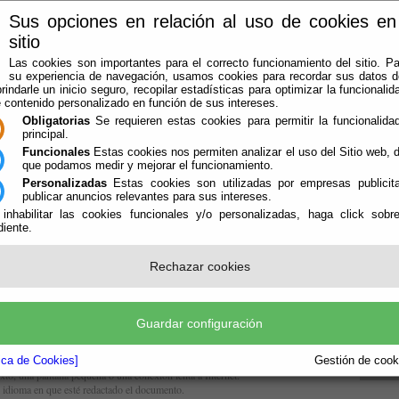
Sus opciones en relación al uso de cookies en
Instinción
sitio
Las cookies son importantes para el correcto funcionamiento del sitio. Pa
ón (Almería)
su experiencia de navegación, usamos cookies para recordar sus datos de
rindarle un inicio seguro, recopilar estadísticas para optimizar la funcionalida
e contenido personalizado en función de sus intereses.
DMINISTRACIÓN-E
QUE HACER CUANDO
GUÍAS
Obligatorias
Se requieren estas cookies para permitir la funcionalidad
principal.
Funcionales
Estas cookies nos permiten analizar el uso del Sitio web,
que podamos medir y mejorar el funcionamiento.
Personalizadas
Estas cookies son utilizadas por empresas publicita
publicar anuncios relevantes para sus intereses.
 inhabilitar las cookies funcionales y/o personalizadas, haga click sobr
 encuentra la normativa que emana del World Wide Web Consortium en cuanto a
iente.
Tabl
ardar y asegurar la accesibilidad de los contenidos de la web.
ity Guidelines datan de mayo de 1999 y de su aplicación más o menos estricta
Perfi
s del sitio web. El propio
W3C
habla de ellas en estos términos:“Aquellos que
Rechazar cookies
bilidad relacionados con el diseño de páginas Web, deben tener en cuneta que
Norm
uy diferentes al suyo propio:
Inst
overse o pueden no ser capaces de procesar algunos tipos de información
Guardar configuración
nsión de un texto.
un teclado o un ratón.
tica de Cookies]
Gestión de cooki
xto, una pantalla pequeña o una conexión lenta a Internet.
 idioma en que esté redactado el documento.