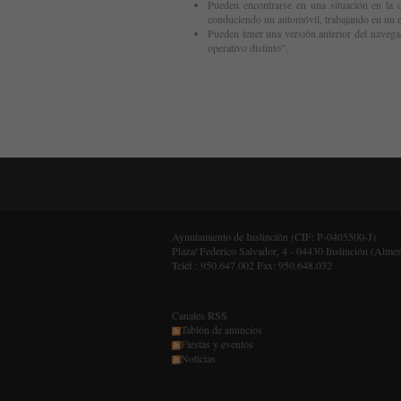
Pueden encontrarse en una situación en la 
conduciendo un automóvil, trabajando en un e
Pueden tener una versión anterior del naveg
operativo distinto”.
Ayuntamiento de Instinción (CIF: P-0405500-J)
Plaza/ Federico Salvador, 4 - 04430 Instinción (Almer
Teléf.: 950.647.002 Fax: 950.648.032
Canales RSS
Tablón de anuncios
Fiestas y eventos
Noticias