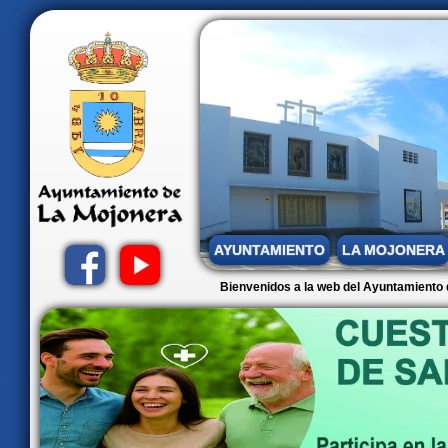
Nota:
este
sitio
web
incluye
un
sistema
de
accesibilidad.
AYUNTAMIENTO
LA MOJONERA
Bienvenidos a la web del Ayuntamiento