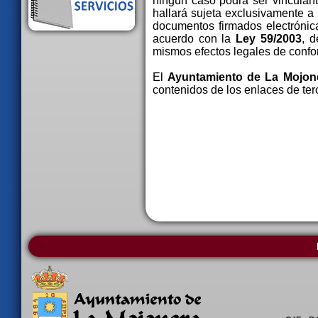
ningún caso podrá ser vinculant
hallará sujeta exclusivamente a
documentos firmados electrónic
acuerdo con la
Ley 59/2003
, d
mismos efectos legales de conf
El
Ayuntamiento de La Mojon
contenidos de los enlaces de ter
AYUNTAMIENTO
LA MOJONERA
Área de cultura
App Municipal
Área de deportes
Localización