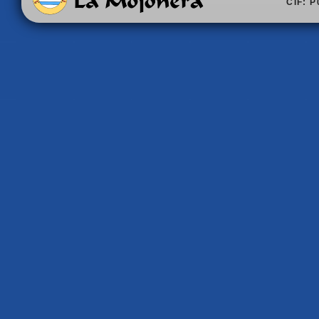
CIF: P
Área de servicios
Cómo llegar
sociales
Núcleos urbanos
Área de medio ambiente
Historia
Correos
Direcciones y teléfo
Enlaces de interés
Callejero digital
Comunicar incidencia
Fiestas tradicional
Contacto
El tiempo
Corporación
Transporte
Formación y empleo
metropolitano
La Mojonera en el BOP
Galería fotográfic
Ordenanzas y normas
Farmacias de guard
Plan general de
Patrimonio
urbanismo
Gastronomía
Plenos
Monumentos y lugar
Portal de transparencia
Asociaciones
Saludo del alcalde
Tablón de anuncios