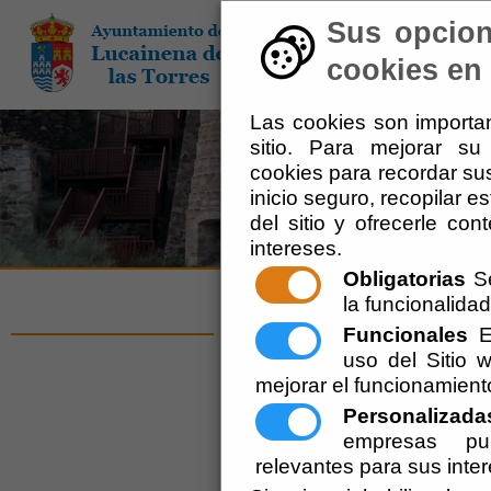
Sus opcion
El Ayuntamiento
-
Adm
cookies en 
Las cookies son importan
sitio. Para mejorar s
cookies para recordar sus
inicio seguro, recopilar e
del sitio y ofrecerle co
intereses.
Obligatorias
Se
la funcionalidad 
Criterios de Acce
Funcionales
Es
uso del Sitio
mejorar el funcionamient
Bajo las sigas
WAI
(Web Accesibi
Personalizada
Consortium en cuanto a accesi
empresas pub
accesibilidad de los contenidos 
relevantes para sus inte
Las pautas que emanan de las 