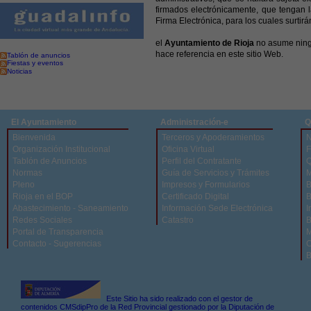
firmados electrónicamente, que tengan 
Firma Electrónica, para los cuales surti
el
Ayuntamiento de Rioja
no asume ningu
hace referencia en este sitio Web.
Tablón de anuncios
Fiestas y eventos
Noticias
El Ayuntamiento
Administración-e
Q
Bienvenida
Terceros y Apoderamientos
N
Organización Institucional
Oficina Virtual
F
Tablón de Anuncios
Perfil del Contratante
Q
Normas
Guía de Servicios y Trámites
M
Pleno
Impresos y Formularios
B
Rioja en el BOP
Certificado Digital
B
Abastecimiento - Saneamiento
Información Sede Electrónica
I
Redes Sociales
Catastro
B
Portal de Transparencia
M
Contacto - Sugerencias
C
B
Este Sitio ha sido realizado con el gestor de
contenidos CMSdipPro de la Red Provincial gestionado por la Diputación de