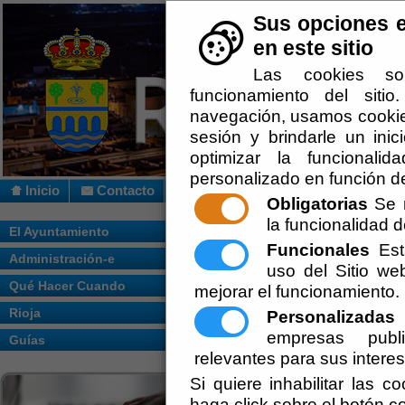
Sus opciones e
en este sitio
Las cookies so
funcionamiento del siti
navegación, usamos cookies
sesión y brindarle un inic
optimizar la funcionalid
personalizado en función de
Inicio
Contacto
Obligatorias
Se r
la funcionalidad de
Usted se encuentra aquí:
Inicio
/
/
Aviso L
El Ayuntamiento
Funcionales
Esta
Administración-e
La información suministrada a través de e
uso del Sitio w
Qué Hacer Cuando
mejorar el funcionamiento.
Los derechos de propiedad intelectual d
Provincial de Almería
, al tiempo que su 
Rioja
Personalizadas
E
La reproducción, distribución, comerci
empresas publi
Guías
privado, constituye una infracción de 
relevantes para sus intere
distintivos de cualquier clase contenidos 
este sitio Web, así como los perjuicios o
Si quiere inhabilitar las c
al ejercicio de las acciones que legalmen
haga click sobre el botón c