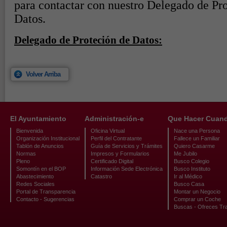
Volver Arriba
El Ayuntamiento
Administración-e
Que Hacer Cuan
Bienvenida
Oficina Virtual
Nace una Persona
Organización Institucional
Perfil del Contratante
Fallece un Familiar
Tablón de Anuncios
Guía de Servicios y Trámites
Quiero Casarme
Normas
Impresos y Formularios
Me Jubilo
Pleno
Certificado Digital
Busco Colegio
Somontín en el BOP
Información Sede Electrónica
Busco Instituto
Abastecimiento
Catastro
Ir al Médico
Redes Sociales
Busco Casa
Portal de Transparencia
Montar un Negocio
Contacto - Sugerencias
Comprar un Coche
Buscas - Ofreces Tr