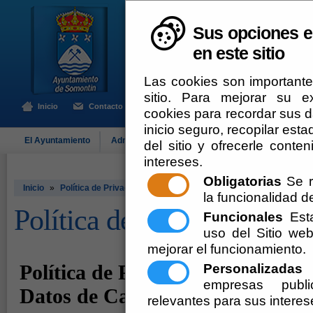
Sus opciones e
en este sitio
Las cookies son importante
sitio. Para mejorar su 
Inicio
Contacto
cookies para recordar sus da
inicio seguro, recopilar esta
El Ayuntamiento
Administración-e
Que Hacer Cuando
Som
del sitio y ofrecerle cont
intereses.
Obligatorias
Se r
Inicio
»
Política de Privacidad
la funcionalidad del
Política de Privacidad
Funcionales
Esta
uso del Sitio w
mejorar el funcionamiento.
Personalizadas
E
empresas publi
relevantes para sus interes