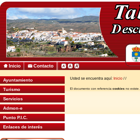
Inicio
Contacto
Usted se encuentra aquí:
Inicio
/
/
Ayuntamiento
Turismo
El documento con referencia
cookies
no existe.
Servicios
Admon-e
Punto P.I.C.
Enlaces de interés