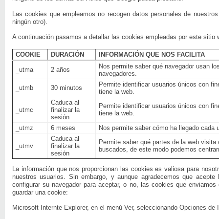
Las cookies que empleamos no recogen datos personales de nuestros us
ningún otro).
A continuación pasamos a detallar las cookies empleadas por este sitio 
COOKIE
DURACIÓN
INFORMACIÓN QUE NOS FACILITA
Nos permite saber qué navegador usan los
_utma
2 años
navegadores.
Permite identificar usuarios únicos con fi
_utmb
30 minutos
tiene la web.
Caduca al
Permite identificar usuarios únicos con fi
_utmc
finalizar la
tiene la web.
sesión
_utmz
6 meses
Nos permite saber cómo ha llegado cada u
Caduca al
Permite saber qué partes de la web visit
_utmv
finalizar la
buscados, de este modo podemos centrarno
sesión
La información que nos proporcionan las cookies es valiosa para nosot
nuestros usuarios. Sin embargo, y aunque agradecemos que acepte l
configurar su navegador para aceptar, o no, las cookies que enviamos 
guardar una cookie:
Microsoft Internte Explorer, en el menú Ver, seleccionando Opciones de