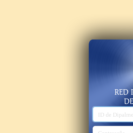
Usuario
ID de Dipalm
Password
Contraseña