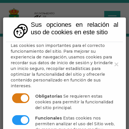
Sus opciones en relación al
uso de cookies en este sitio
Las cookies son importantes para el correcto
Organización
funcionamiento del sitio. Para mejorar su
Institucional
experiencia de navegación, usamos cookies para
recordar sus datos de inicio de sesión y brindarle
×
un inicio seguro, recopilar estadísticas para
optimizar la funcionalidad del sitio y ofrecerle
Escuchar
contenido personalizado en función de sus
intereses.
Obligatorias
Se requieren estas
Comisión especial de cuentas
cookies para permitir la funcionalidad
Concejalia Especial de Cultura y Educación
del sitio principal.
Delegación Especial Administración Pública
Funcionales
Estas cookies nos
Delegación Especial de Agricultura
permiten analizar el uso del Sitio web,
Delegación Especial de Fiestas