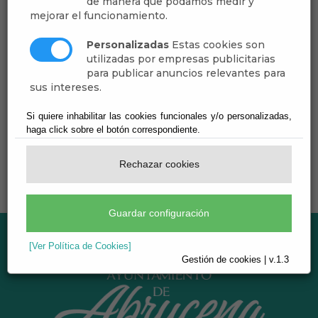
de manera que podamos medir y
Delegación Especial de Montes y Medio Ambiente
mejorar el funcionamiento.
Delegación Especial de Urbanismo, PFEA y Obra
Personalizadas
Estas cookies son
Pública
utilizadas por empresas publicitarias
Delegación Especial del Área de la Mujer y
para publicar anuncios relevantes para
Asuntos Sociales
sus intereses.
Junta de Gobierno
Si quiere inhabilitar las cookies funcionales y/o personalizadas,
Pleno
haga click sobre el botón correspondiente.
Rechazar cookies
Guardar configuración
[Ver Política de Cookies]
Gestión de cookies | v.1.3