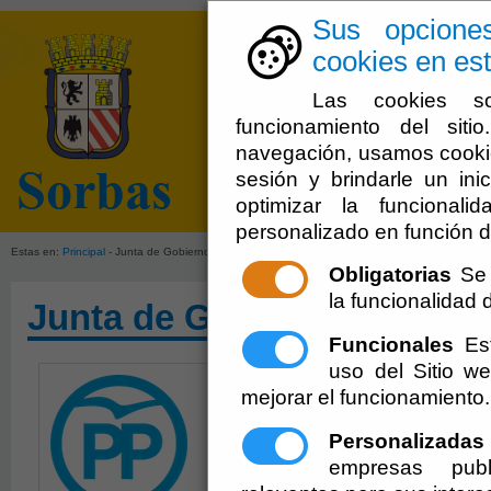
Sus opcione
cookies en est
Las cookies so
funcionamiento del sit
navegación, usamos cookie
sesión y brindarle un inic
optimizar la funcionali
Inicio
Ayuntamien
personalizado en función d
Estas en:
Principal
- Junta de Gobierno Local
Obligatorias
Se 
la funcionalidad de
Junta de Gobierno Local
Funcionales
Est
uso del Sitio 
Alcalde:
Juan Franci
mejorar el funcionamiento.
679582776 - jfgonza
Personalizadas
empresas publ
Teniente de Alcalde 