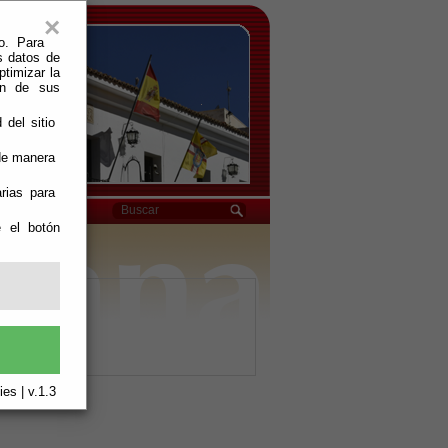
×
o. Para
s datos de
ptimizar la
ión de sus
 del sitio
 de manera
rias para
e el botón
es | v.1.3