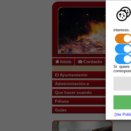
intereses.
Inicio
Contacto
Si quiere
correspond
Usted s
El Ayuntamiento
Administración-e
Que hacer cuando
Fiñana
Guías
[Ver Polí