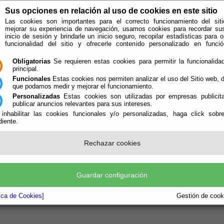
Sus opciones en relación al uso de cookies en este sitio
Las cookies son importantes para el correcto funcionamiento del siti
mejorar su experiencia de navegación, usamos cookies para recordar su
inicio de sesión y brindarle un inicio seguro, recopilar estadísticas para o
funcionalidad del sitio y ofrecerle contenido personalizado en func
Obligatorias
Se requieren estas cookies para permitir la funcionalidad
principal.
Funcionales
Estas cookies nos permiten analizar el uso del Sitio web,
que podamos medir y mejorar el funcionamiento.
Personalizadas
Estas cookies son utilizadas por empresas publicita
publicar anuncios relevantes para sus intereses.
 inhabilitar las cookies funcionales y/o personalizadas, haga click sobr
iente.
e encuentra aquí:
Inicio
/
/
Junta de Gobierno Local
Rechazar cookies
Alcalde:
Rafael Montes Rincón
Concejal:
Antonio Luis Martínez González
Concejal:
Antonio Morales Herrera
Guardar configuración
Concejal:
Leticia Olivares Jurado
tica de Cookies]
Gestión de cooki