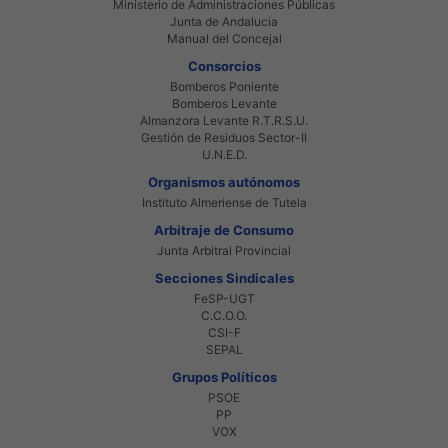
Ministerio de Administraciones Públicas
Junta de Andalucia
Manual del Concejal
Consorcios
Bomberos Poniente
Bomberos Levante
Almanzora Levante R.T.R.S.U.
Gestión de Residuos Sector-II
U.N.E.D.
Organismos autónomos
Instituto Almeriense de Tutela
Arbitraje de Consumo
Junta Arbitral Provincial
Secciones Sindicales
FeSP-UGT
C.C.O.O.
CSI-F
SEPAL
Grupos Políticos
PSOE
PP
VOX