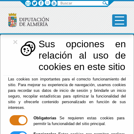
Buscar
×
Diputación
Sus opciones en
relación al uso de
Menú Diputación
cookies en este sitio
Inicio
-
Diputación
- Plenos
Las cookies son importantes para el correcto funcionamiento del
sitio. Para mejorar su experiencia de navegación, usamos cookies
Vídeos
para recordar sus datos de inicio de sesión y brindarle un inicio
seguro, recopilar estadísticas para optimizar la funcionalidad del
sitio y ofrecerle contenido personalizado en función de sus
intereses.
Obligatorias
Se requieren estas cookies para
Plenos-2018
permitir la funcionalidad del sitio principal.
Plenos-2019