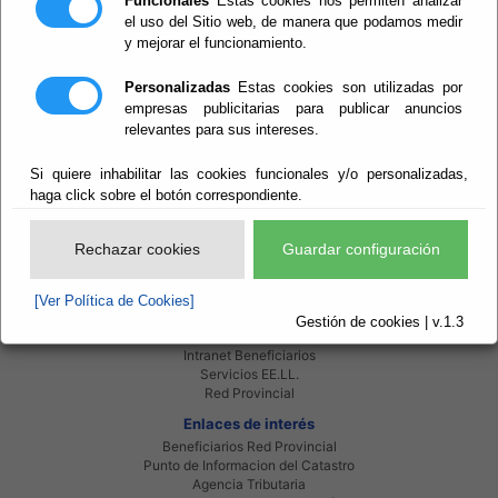
Funcionales
Estas cookies nos permiten analizar
el uso del Sitio web, de manera que podamos medir
Plenos-2020
y mejorar el funcionamiento.
Plenos-2021
Personalizadas
Estas cookies son utilizadas por
Plenos-2022
empresas publicitarias para publicar anuncios
relevantes para sus intereses.
Si quiere inhabilitar las cookies funcionales y/o personalizadas,
haga click sobre el botón correspondiente.
Rechazar cookies
Guardar configuración
Red Provincial
[Ver Política de Cookies]
Intranet Provincial
Gestión de cookies | v.1.3
Intranet Adheridos
Intranet Beneficiarios
Servicios EE.LL.
Red Provincial
Enlaces de interés
Beneficiarios Red Provincial
Punto de Informacion del Catastro
Agencia Tributaria