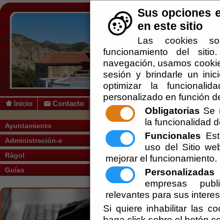
Sus opciones e
en este sitio
Las cookies so
funcionamiento del siti
navegación, usamos cookies
sesión y brindarle un inic
optimizar la funcionalid
personalizado en función de
Inicio
Contacto
Obligatorias
Se r
la funcionalidad de
Usted se encuentra aquí:
Inicio
/
/
Farmac
Ayuntamiento
Funcionales
Esta
Administración-e
uso del Sitio w
Rágol
mejorar el funcionamiento.
Guías
Personalizadas
E
empresas publi
relevantes para sus intere
Si quiere inhabilitar las c
haga click sobre el botón c