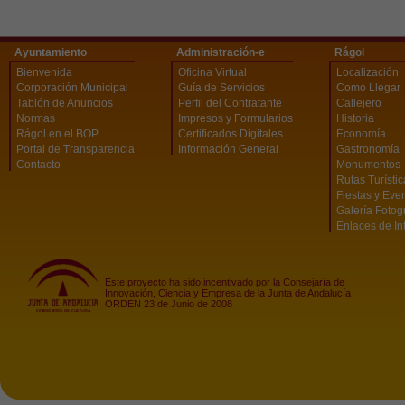
Ayuntamiento
Administración-e
Rágol
Bienvenida
Oficina Virtual
Localización
Corporación Municipal
Guía de Servicios
Como Llegar
Tablón de Anuncios
Perfil del Contratante
Callejero
Normas
Impresos y Formularios
Historia
Rágol en el BOP
Certificados Digitales
Economía
Portal de Transparencia
Información General
Gastronomía
Contacto
Monumentos
Rutas Turísti
Fiestas y Eve
Galería Fotog
Enlaces de In
Este proyecto ha sido incentivado por la Consejaría de
Innovación, Ciencia y Empresa de la Junta de Andalucía
ORDEN 23 de Junio de 2008