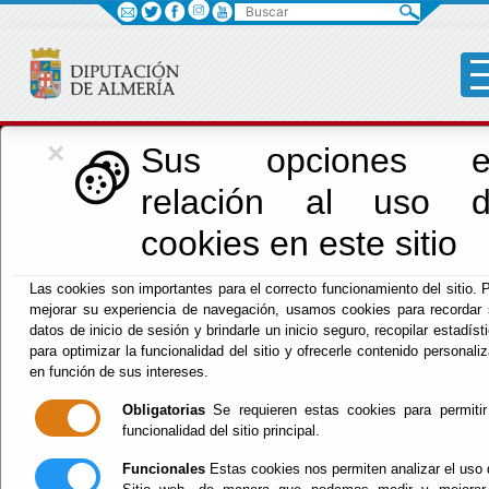
Buscar
×
Cultura, Cine e
Sus opciones e
relación al uso 
Identidad Almeriense
cookies en este sitio
Las cookies son importantes para el correcto funcionamiento del sitio. 
Menú Cultura
mejorar su experiencia de navegación, usamos cookies para recordar
datos de inicio de sesión y brindarle un inicio seguro, recopilar estadíst
Inicio
-
Cultura y Cine
- FICAL 2025. Inscripciones al
para optimizar la funcionalidad del sitio y ofrecerle contenido personali
Concurso Maratón 48x3
en función de sus intereses.
Obligatorias
Se requieren estas cookies para permitir
FICAL 2025.
funcionalidad del sitio principal.
Inscripciones al
Funcionales
Estas cookies nos permiten analizar el uso 