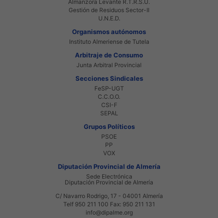
Almanzora Levante R.T.R.S.U.
Gestión de Residuos Sector-II
U.N.E.D.
Organismos autónomos
Instituto Almeriense de Tutela
Arbitraje de Consumo
Junta Arbitral Provincial
Secciones Sindicales
FeSP-UGT
C.C.O.O.
CSI-F
SEPAL
Grupos Políticos
PSOE
PP
VOX
Diputación Provincial de Almería
Sede Electrónica
Diputación Provincial de Almería
C/ Navarro Rodrigo, 17 - 04001 Almería
Telf 950 211 100 Fax: 950 211 131
info@dipalme.org