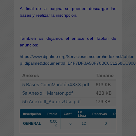
Al final de la página se pueden descargar las
bases y realizar la inscripción.
También os dejamos el enlace del Tablón de
anuncios:
https://www.dipalme.org/Servicios/cmsdipro/index.nsf/tablon
p=dipalme&documentId=E4F7DF3A58F70BC6C1258CC900
Anexos
Tamaño
5 Bases ConcMaratón48x3.pdf
613 KB
5a Anexo I_Maraton.pdf
423 KB
5b Anexo II_AutorizUso.pdf
179 KB
En
Inscripción
Precio
Conf
Reservas
Disponibles
Lista
0,00
GENERAL
0
12
0
1000
€