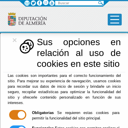
Buscar
×
Diputación
Sus opciones en
relación al uso de
Menú Diputación
cookies en este sitio
Inicio
-
Diputación
- Circuito Provincial de Carreras por
Las cookies son importantes para el correcto funcionamiento del
Montaña. Purchena 01-08-26
sitio. Para mejorar su experiencia de navegación, usamos cookies
para recordar sus datos de inicio de sesión y brindarle un inicio
Circuito Provincial
seguro, recopilar estadísticas para optimizar la funcionalidad del
sitio y ofrecerle contenido personalizado en función de sus
de Carreras por
intereses.
Obligatorias
Se requieren estas cookies para
Montaña.
permitir la funcionalidad del sitio principal.