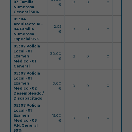
03 Familia
0
0
0
100
€
Numerosa
General 50%
05304
Arquitecto A1 -
2,05
04 Familia
0
0
0
100
€
Numerosa
Especial 95%
05307 Policia
Local - 01
30,00
Examen
2
0
0
99
€
Médico - 01
General
05307 Policia
Local - 01
Examen
0,00
0
0
0
99
Médico - 02
€
Desempleado /
Discapacitado
05307 Policia
Local - 01
Examen
15,00
0
0
0
99
Médico - 03
€
F.N. General
50%