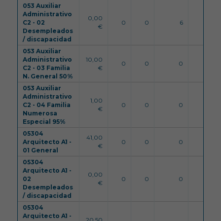
053 Auxiliar
Administrativo
0,00
C2 - 02
0
0
6
9
€
Desempleados
/ discapacidad
053 Auxiliar
Administrativo
10,00
0
0
0
9
C2 - 03 Familia
€
N. General 50%
053 Auxiliar
Administrativo
1,00
C2 - 04 Familia
0
0
0
9
€
Numerosa
Especial 95%
05304
41,00
Arquitecto A1 -
0
0
0
100
€
01 General
05304
Arquitecto A1 -
0,00
02
0
0
0
100
€
Desempleados
/ discapacidad
05304
Arquitecto A1 -
20,50