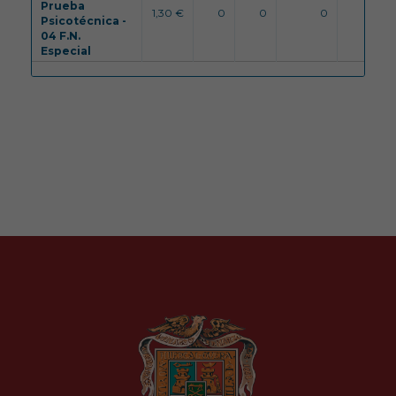
Prueba
1,30 €
0
0
0
99
Psicotécnica -
04 F.N.
Especial