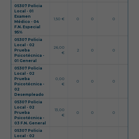
05307 Policia
Local - 01
Examen
1,50 €
0
0
0
99
Médico - 04
F.N. Especial
95%
05307 Policia
Local - 02
26,00
Prueba
2
0
0
99
€
Psicotécnica -
01 General
05307 Policia
Local - 02
Prueba
0,00
0
0
0
99
Psicotécnica -
€
02
Desempleado
05307 Policia
Local - 02
13,00
Prueba
0
0
0
99
€
Psicotécnica -
03 F.N. General
05307 Policia
Local - 02