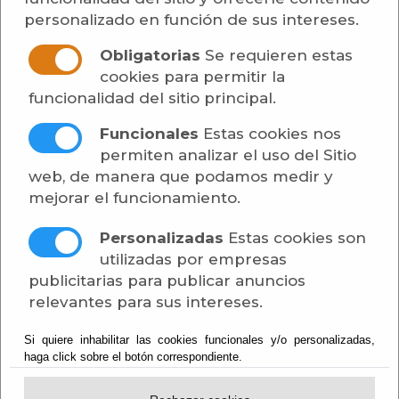
personalizado en función de sus intereses.
Obligatorias
Se requieren estas
cookies para permitir la
funcionalidad del sitio principal.
Funcionales
Estas cookies nos
permiten analizar el uso del Sitio
web, de manera que podamos medir y
Del 29/03/2019 al 31/12/2020
mejorar el funcionamiento.
Otros, Otros
Ordenanza fiscal reguladora de la tasa por
Personalizadas
Estas cookies son
prestación del servicio de expedición de
utilizadas por empresas
documentos administrativos
publicitarias para publicar anuncios
relevantes para sus intereses.
CERTIFICACIONES E INFORMES
EXPEDIDOS POR LA SECRETARÍA O
Si quiere inhabilitar las cookies funcionales y/o personalizadas,
SERVICIOS TÉCNICOS MUNICIPALES:
haga click sobre el botón correspondiente.
A) Sobre datos relativos a padrones o