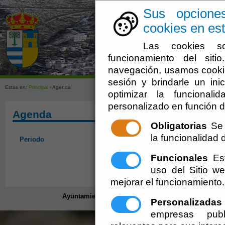
Sus opcione
cookies en est
Las cookies so
funcionamiento del sit
navegación, usamos cookie
sesión y brindarle un inic
Estas en:
Principal
› Agenda
optimizar la funcionali
personalizado en función d
Agenda
Obligatorias
Se 
la funcionalidad de
Periodo
Funcionales
Est
uso del Sitio 
mejorar el funcionamiento.
Ayuntamiento de Senés (CIF: P-0408200-D)
- Plaza/ M
Personalizadas
secretario@senes.es
-
aviso legal
-
p
empresas publ