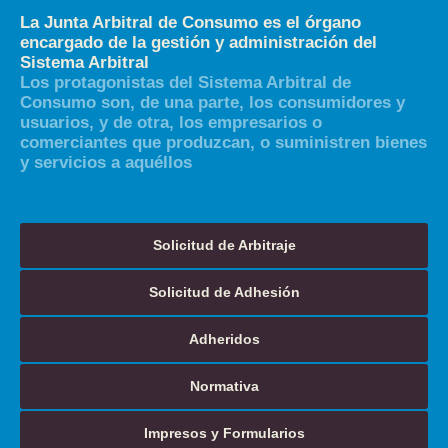
La Junta Arbitral de Consumo es el órgano
encargado de la gestión y administración del
Sistema Arbitral
Los protagonistas del Sistema Arbitral de
Consumo son, de una parte, los consumidores y
usuarios, y de otra, los empresarios o
comerciantes que produzcan, o suministren bienes
y servicios a aquéllos
Solicitud de Arbitraje
Solicitud de Adhesión
Adheridos
Normativa
Impresos y Formularios