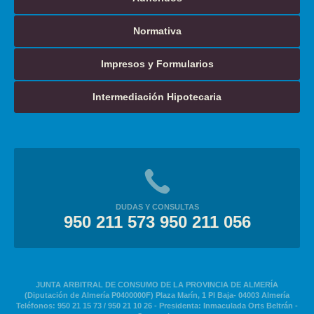
Normativa
Impresos y Formularios
Intermediación Hipotecaria
DUDAS Y CONSULTAS
950 211 573 950 211 056
JUNTA ARBITRAL DE CONSUMO DE LA PROVINCIA DE ALMERÍA
(Diputación de Almería P0400000F) Plaza Marín, 1 Pl Baja- 04003 Almería
Teléfonos: 950 21 15 73 / 950 21 10 26 - Presidenta: Inmaculada Orts Beltrán -