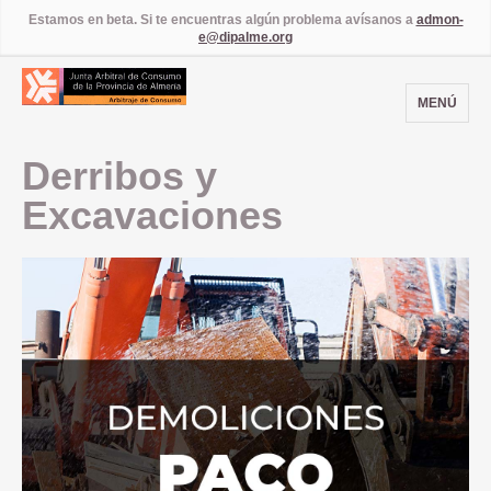
Estamos en beta. Si te encuentras algún problema avísanos a
admon-
e@dipalme.org
MENÚ
Derribos y
Excavaciones