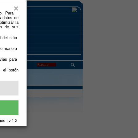
×
o. Para
s datos de
ptimizar la
ión de sus
 del sitio
 de manera
rias para
e el botón
es | v.1.3