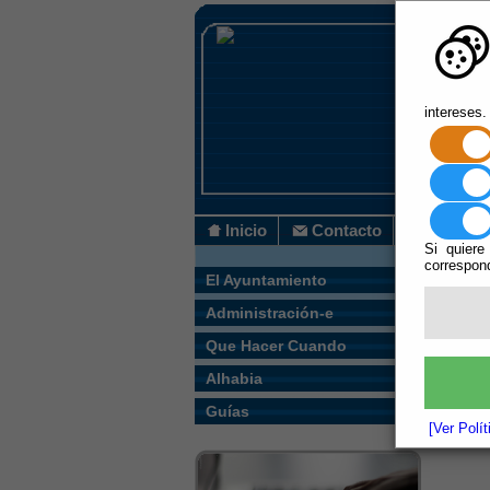
intereses.
Inicio
Contacto
Si quiere
correspond
Usted s
El Ayuntamiento
Administración-e
Que Hacer Cuando
Alhabia
Guías
[Ver Polí