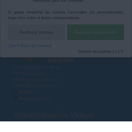
relevantes para sus intereses.
Si quiere inhabilitar las cookies funcionales y/o personalizadas,
haga click sobre el botón correspondiente.
Rechazar cookies
Guardar configuración
[Ver Política de Cookies]
Gestión de cookies | v.1.3
© Ayuntamiento de Bédar
CIF: P-0402200-J
Plaza de la Constitución, 1
04288 Bédar (Almería)
950469277
bedar@bedar.es
Administración Virtual
Boletín Oficial de la Provincia