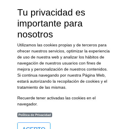
Acceso Oficina Virtual
Tu privacidad es
Tablón de Anuncios
Perfil del Contratante
importante para
Guía de Servicios
Normas
nosotros
Perfil de Transparencia
Catastro
Utilizamos las cookies propias y de terceros para
ofrecer nuestros servicios, optimizar la experiencia
Perfil del ...
de uso de nuestra web y analizar los hábitos de
navegación de nuestros usuarios con fines de
mejora y personalización de nuestros contenidos.
Visitante
Si continua navegando por nuestra Página Web,
Contratante
estará autorizando la recopilación de cookies y el
Ciudadanos
tratamiento de las mismas.
Familias
Recuerde tener activadas las cookies en el
Empresas
navegador.
Política de Privacidad