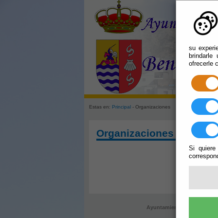
su experi
brindarle
ofrecerle 
Estas en:
Principal
- Organizaciones
Organizaciones
Si quiere
correspond
Ayuntamiento de Bentariqu
ayun