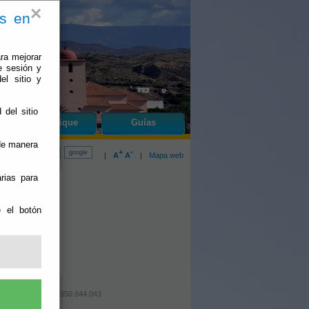
×
es en
ra mejorar
e sesión y
el sitio y
 del sitio
do
Bentarique
Guías
 de manera
+
-
|
A
A
|
Mapa web
rias para
e el botón
: 950.643.228 Fax: 950.644.043
lidad