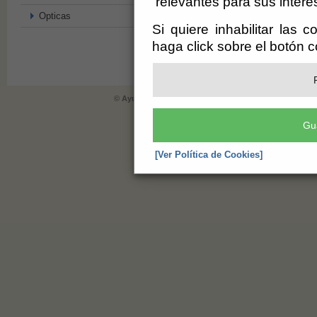
relevantes para sus intere
Opticas
Si quiere inhabilitar las 
haga click sobre el botón 
© Ayuntamiento de Berja (CIF: P-0402900-E)
- Plaza de 
informacion@berja.es
-
Aviso Legal
-
Gu
[Ver Política de Cookies]