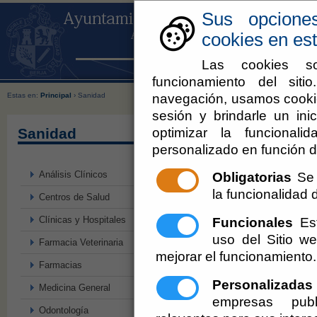
Sus opcione
cookies en est
Las cookies so
funcionamiento del sit
navegación, usamos cookie
Estas en:
Principal
› Sanidad
sesión y brindarle un inic
optimizar la funcionali
Sanidad
personalizado en función d
Análisis Clínicos
Obligatorias
Se 
la funcionalidad de
Centros de Salud
Clínicas y Hospitales
Funcionales
Est
uso del Sitio 
Farmacia Veterinaria
mejorar el funcionamiento.
Farmacias
Personalizadas
Medicina General
empresas publ
Odontología