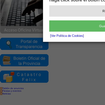
R
Gua
[Ver Política de Cookies]
Tablón de anuncios
Fiestas y eventos
Noticias