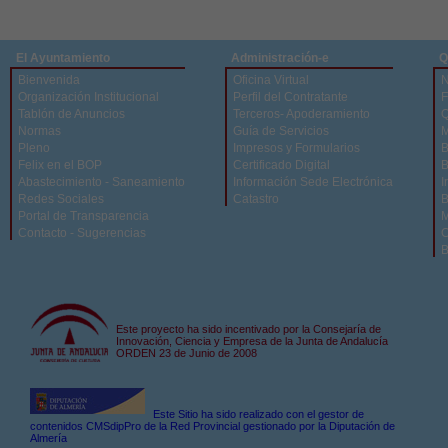
El Ayuntamiento
Administración-e
Q
Bienvenida
Oficina Virtual
N
Organización Institucional
Perfil del Contratante
F
Tablón de Anuncios
Terceros- Apoderamiento
Q
Normas
Guía de Servicios
M
Pleno
Impresos y Formularios
B
Felix en el BOP
Certificado Digital
B
Abastecimiento - Saneamiento
Información Sede Electrónica
I
Redes Sociales
Catastro
B
Portal de Transparencia
M
Contacto - Sugerencias
C
B
Este proyecto ha sido incentivado por la Consejaría de
Innovación, Ciencia y Empresa de la Junta de Andalucía
ORDEN 23 de Junio de 2008
Este Sitio ha sido realizado con el gestor de
contenidos CMSdipPro de la Red Provincial gestionado por la Diputación de
Almería