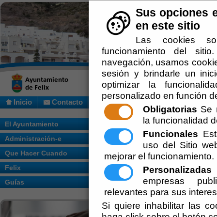
Sus opciones e
en este sitio
Las cookies so
funcionamiento del siti
navegación, usamos cookies
sesión y brindarle un inic
optimizar la funcionalid
personalizado en función de
Inicio
Contacto
Obligatorias
Se r
la funcionalidad de
Usted se encuentra aquí:
Inicio
/
/
Organi
El Ayuntamiento
Funcionales
Esta
Administración-e
uso del Sitio w
Que Hacer Cuando
mejorar el funcionamiento.
Felix
Personalizadas
E
empresas publi
Guías
relevantes para sus intere
Si quiere inhabilitar las c
haga click sobre el botón c