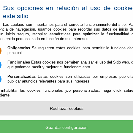
Sus opciones en relación al uso de cooki
este sitio
Las cookies son importantes para el correcto funcionamiento del sitio. Pa
encia de navegación, usamos cookies para recordar sus datos de inicio d
 un inicio seguro, recopilar estadísticas para optimizar la funcionalidad d
contenido personalizado en función de sus intereses.
ntamiento
Enlaces de interés
Administración-e
Turismo
Obligatorias
Se requieren estas cookies para permitir la funcionalidad
principal.
Funcionales
Estas cookies nos permiten analizar el uso del Sitio web,
que podamos medir y mejorar el funcionamiento.
Personalizadas
Estas cookies son utilizadas por empresas publicita
publicar anuncios relevantes para sus intereses.
 inhabilitar las cookies funcionales y/o personalizadas, haga click sobr
iente.
Rechazar cookies
Guardar configuración