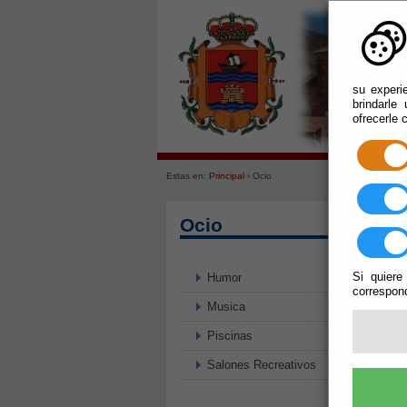
su experi
brindarle
ofrecerle 
Ayu
Estas en:
Principal
› Ocio
Ocio
Si quiere
Humor
correspond
Musica
Piscinas
Salones Recreativos