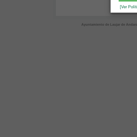
[Ver Polí
Ayuntamiento de Laujar de Andarax