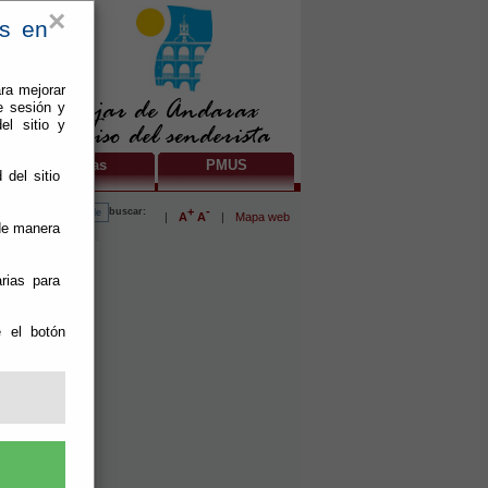
×
es en
ra mejorar
e sesión y
el sitio y
Guías
PMUS
 del sitio
buscar:
+
-
|
A
A
|
Mapa web
 de manera
rias para
e el botón