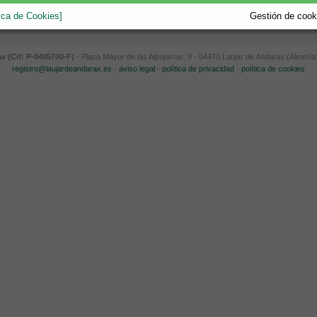
tica de Cookies]
Gestión de cooki
 (Cif: P-0405700-F)
- Plaza Mayor de las Alpujarras, 9 - 04470 Laujar de Andarax (Almería
registro@laujardeandarax.es
-
aviso legal
-
política de privacidad
-
política de cookies