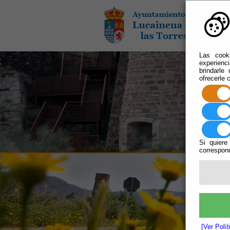
Las cooki
experienc
brindarle
ofrecerle 
Si quiere
correspond
[Ver Polí