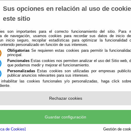
Sus opciones en relación al uso de cooki
El Ayuntamiento
-
Administración-e
-
Que Hacer Cuando
-
este sitio
es son importantes para el correcto funcionamiento del sitio. Para 
ia de navegación, usamos cookies para recordar sus datos de inicio d
 un inicio seguro, recopilar estadísticas para optimizar la funcionalidad d
contenido personalizado en función de sus intereses.
Obligatorias
Se requieren estas cookies para permitir la funcionalidad
principal.
Funcionales
Estas cookies nos permiten analizar el uso del Sitio web,
que podamos medir y mejorar el funcionamiento.
Personalizadas
Estas cookies son utilizadas por empresas publicita
publicar anuncios relevantes para sus intereses.
 inhabilitar las cookies funcionales y/o personalizadas, haga click sobr
iente.
Rechazar cookies
Guardar configuración
tica de Cookies]
Gestión de cooki