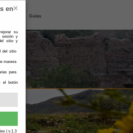
×
es en
Lucainena
-
Guías
mejorar su
e sesión y
el sitio y
 del sitio
 de manera
rias para
e el botón
es | v.1.3