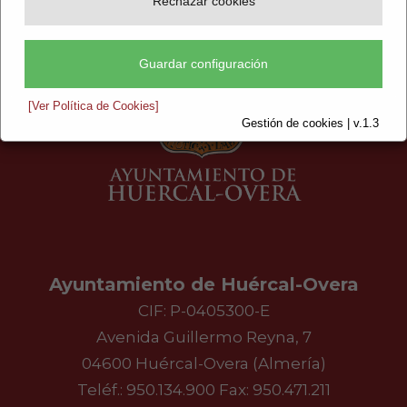
Rechazar cookies
Guardar configuración
[Ver Política de Cookies]
Gestión de cookies | v.1.3
Ayuntamiento de Huércal-Overa
CIF: P-0405300-E
Avenida Guillermo Reyna, 7
04600 Huércal-Overa (Almería)
Teléf.:
950.134.900
Fax: 950.471.211