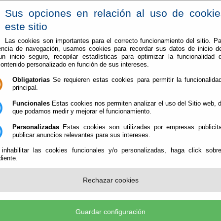
Sus opciones en relación al uso de cooki
este sitio
Las cookies son importantes para el correcto funcionamiento del sitio. Pa
encia de navegación, usamos cookies para recordar sus datos de inicio d
Ayuntamiento
Conoce Alboloduy
Web Turismo
 un inicio seguro, recopilar estadísticas para optimizar la funcionalidad d
contenido personalizado en función de sus intereses.
Obligatorias
Se requieren estas cookies para permitir la funcionalidad
principal.
Funcionales
Estas cookies nos permiten analizar el uso del Sitio web,
que podamos medir y mejorar el funcionamiento.
Personalizadas
Estas cookies son utilizadas por empresas publicita
publicar anuncios relevantes para sus intereses.
 inhabilitar las cookies funcionales y/o personalizadas, haga click sobr
iente.
duy (Cif: P-0400500E- )
- Plaza del Ayuntamiento, 1 04531 Alboloduy (Almería) - Telf.: 95
stro@alboloduy.es, sguilsor@alboloduy.es
-
aviso legal
-
política de privacidad
-
política de c
Rechazar cookies
Guardar configuración