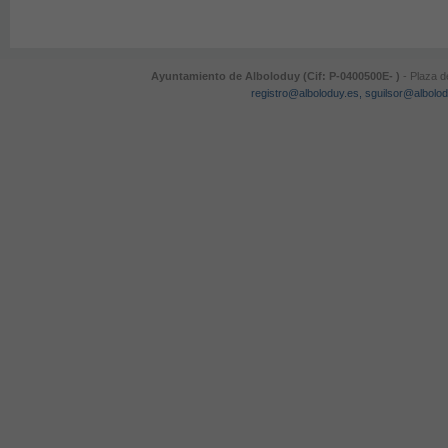
Ayuntamiento de Alboloduy (Cif: P-0400500E- )
- Plaza d
registro@alboloduy.es, sguilsor@albolo