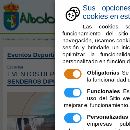
Sus opcione
cookies en est
Las cookies so
Ayuntamien
funcionamiento del sit
navegación, usamos cookie
Estas en:
Principal
› Eventos Deportivos
sesión y brindarle un inic
optimizar la funcionali
Eventos Deportivos
personalizado en función d
Escuchar
Obligatorias
Se 
EVENTOS DEPORTIVOS 2023
la funcionalidad de
SENDEROS DIPUTACIÓN
Funcionales
Est
uso del Sitio 
mejorar el funcionamiento.
Personalizadas
empresas publ