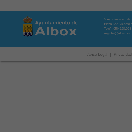
© Ayuntamiento de 
Plaza San Vicente d
Teléf.: 950.120.908
registro@albox.es
Aviso Legal
|
Privacidad