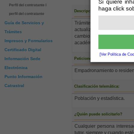
Si quiere inh
Perfil del contratante I
haga click so
Descripción del trámite:
perfil del contratante
Trámite mediante el cual 
Guía de Servicios y
actualización de los dato
Trámites
cambio de nombre o apelli
Impresos y Formularios
académica, nacionalidad, et
Certificado Digital
[Ver Política de Co
Información Sede
Peticiones más comunes:
Electrónica
Empadronamiento o residen
Punto Información
Catrastral
Clasificación telemática:
Población y estadística.
¿Quién puede solicitarlo?
Cualquier persona interes
tutor, siempre y cuando est