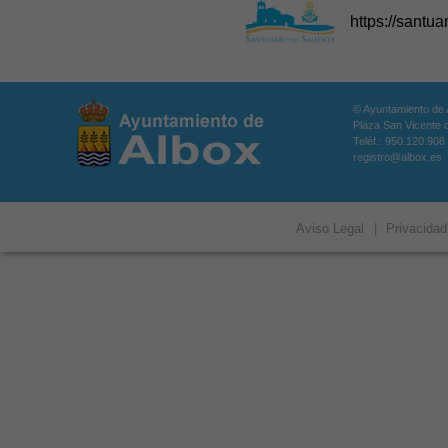
https://santu
© Ayuntamiento de 
Plaza San Vicente d
Teléf.: 950.120.908
registro@albox.es
Aviso Legal
|
Privacidad