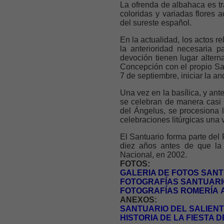
La ofrenda de albahaca es tr
coloridas y variadas flores
del sureste español.
En la actualidad, los actos r
la anterioridad necesaria p
devoción tienen lugar altern
Concepción con el propio Sant
7 de septiembre, iniciar la an
Una vez en la basílica, y an
se celebran de manera casi 
del Ángelus, se procesiona 
celebraciones litúrgicas una 
El Santuario forma parte del 
diez años antes de que la 
Nacional, en 2002.
FOTOS:
GALERIA DE FOTOS SANT
FOTOGRAFÍAS
SANTUARI
FOTOGRAFÍAS
ROMERÍA
A
ANEXOS:
SANTUARIO DEL SALIENT
HISTORIA DE LA FIESTA D