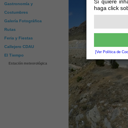
Si quiere inh
Gastronomía y
haga click so
Costumbres
Galería Fotográfica
Rutas
Feria y Fiestas
Callejero CDAU
[Ver Política de Co
El Tiempo
Estación meteorológica