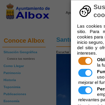
Sus
Ayuntamiento de Albox
coo
Las cookies s
sitio. Para
cookies para 
Santuario del Sal
Conoce Albox
inicio seguro,
del sitio y o
Situación Geográfica
Escuchar
intereses.
Obl
Conoce tus nombres
la f
Como Llegar
Fun
Patrimonio
uso
Historia
mejorar el fu
Toponimia
Per
emp
Publicaciones
relevantes pa
Economía