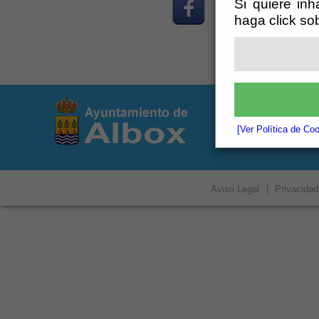
Si quiere inh
Ayuntamiento de Alb
haga click so
© Ayuntamiento de 
Plaza San Vicente d
Teléf.: 950.120.908
[Ver Política de Co
registro@albox.es
Aviso Legal
|
Privacidad