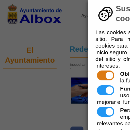
Sus
Ayuntamiento de Albox
coo
Las cookies s
sitio. Para
cookies para 
Redes Sociales
El
inicio seguro,
del sitio y o
Ayuntamiento
Escuchar
intereses.
´
Obl
El
Ay
la f
indi
Fun
www.a
uso
mejorar el fu
Tambi
Per
emp
relevantes pa