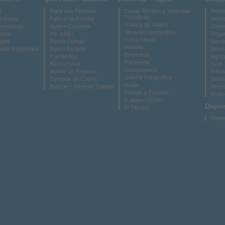
l
Nace una Persona
Casas Rurales y Viviendas
Pista
Turísticas
tratante
Fallece un Familiar
Hoste
Galería de Videos
ormularios
Quiero Casarme
Come
Situación Geográfica
icios
Me Jubilo
Organ
Cómo Llegar
gital
Busco Colegio
Servi
Historia
Sede Electrónica
Busco Instituto
Indus
Economía
Ir al Médico
Agric
Patrimonio
Busco Casa
Ocio
Gastronomía
Montar un Negocio
Farma
Galería Fotográfica
Comprar un Coche
Sanid
Rutas
Buscas - Ofreces Trabajo
Teléf
Fiestas y Eventos
Enlac
Callejero CDAU
Depor
El Tiempo
Reser