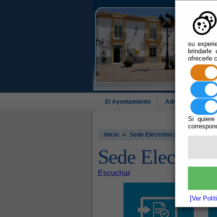
su experi
brindarle
ofrecerle 
El Ayuntamiento
Administración-e
Si quiere
correspond
Inicio
»
Sede Electrónica. Oficina Virtua
Sede Electrónic
Escuchar
[Ver Polí