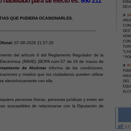
no habilitado para tal efecto es:
950 211
trab
DE 
13
IAS QUE PUDIERA OCASIONARLES.
ANU
CONC
------------------------------------------------------------------
GEST
ADM
CON
ficial:
07-08-2026 21:57:21
TUR
"CA
to del artículo 6 del Reglamento Regulador de la
" P
n Electrónica (RRAE) (BOPA núm.57 de 24 de marzo de
07
ntamiento de Alcóntar
informa de las condiciones,
Públ
icaciones y medios que los ciudadanos pueden utilizar
ANUN
se electrónicamente con ella.
DEL 
EQU
ALC
iera personas físicas, personas jurídicas y entes sin
an susceptibles de relacionarse con la Diputación de