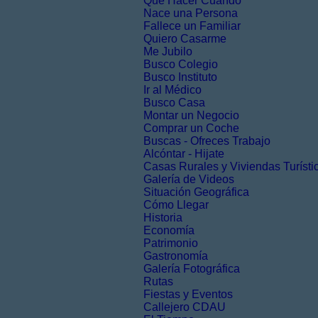
Que Hacer Cuando
Nace una Persona
Fallece un Familiar
Quiero Casarme
Me Jubilo
Busco Colegio
Busco Instituto
Ir al Médico
Busco Casa
Montar un Negocio
Comprar un Coche
Buscas - Ofreces Trabajo
Alcóntar - Hijate
Casas Rurales y Viviendas Turísti
Galería de Videos
Situación Geográfica
Cómo Llegar
Historia
Economía
Patrimonio
Gastronomía
Galería Fotográfica
Rutas
Fiestas y Eventos
Callejero CDAU