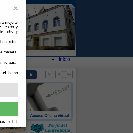
×
ra mejorar
e sesión y
el sitio y
 del sitio
 de manera
Inicio
rias para
e el botón
A-
A
A+
 oficial de
Acceso Oficina Virtual
rovincia
es | v.1.3