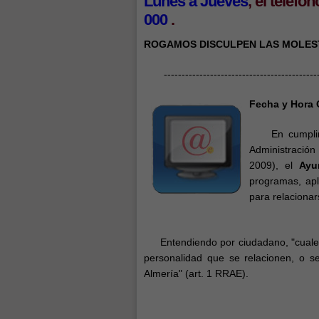
Lunes a Jueves
, el teléfo
000
.
ROGAMOS DISCULPEN LAS MOLEST
-------------------------------------------
Fecha y Hora O
En cumplimien
Administració
2009), el
Ayu
programas, apl
para relacionar
Entendiendo por ciudadano, "cualesqu
personalidad que se relacionen, o se
Almería" (art. 1 RRAE).