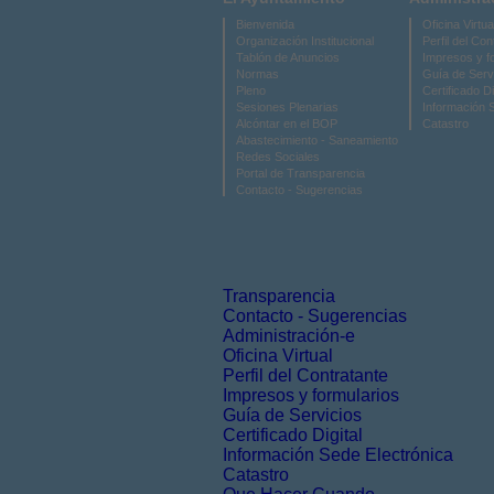
Bienvenida
Oficina Virtua
Organización Institucional
Perfil del Con
Tablón de Anuncios
Impresos y f
Normas
Guía de Serv
Pleno
Certificado Di
Sesiones Plenarias
Información 
Alcóntar en el BOP
Catastro
Abastecimiento - Saneamiento
Redes Sociales
Portal de Transparencia
Contacto - Sugerencias
Transparencia
Contacto - Sugerencias
Administración-e
Oficina Virtual
Perfil del Contratante
Impresos y formularios
Guía de Servicios
Certificado Digital
Información Sede Electrónica
Catastro