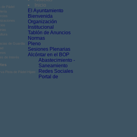
Inicio
s de Pádel
El Ayuntamiento
lería
Bienvenida
rcios
izaciones
Organización
cios
Institucional
trias
Tablón de Anuncios
ultura
Normas
Pleno
cias de Guardia
ad
Sesiones Plenarias
onos
Alcóntar en el BOP
es de Interés
Abastecimiento -
tes
Saneamiento
Redes Sociales
va Pista de Pádel Hijate
Portal de