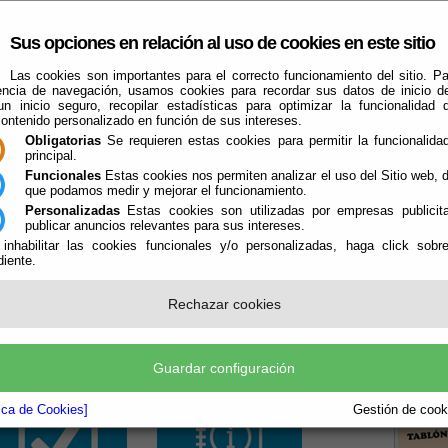
Sus opciones en relación al uso de cookies en este sitio
Las cookies son importantes para el correcto funcionamiento del sitio. Pa
encia de navegación, usamos cookies para recordar sus datos de inicio d
 un inicio seguro, recopilar estadísticas para optimizar la funcionalidad d
contenido personalizado en función de sus intereses.
Obligatorias
Se requieren estas cookies para permitir la funcionalidad
principal.
Funcionales
Estas cookies nos permiten analizar el uso del Sitio web,
que podamos medir y mejorar el funcionamiento.
Que Hacer Cuando
Personalizadas
Estas cookies son utilizadas por empresas publicita
Alcóntar - Hijate
Guías
Deportes
publicar anuncios relevantes para sus intereses.
 inhabilitar las cookies funcionales y/o personalizadas, haga click sobr
iente.
l
Rechazar cookies
a. Oficina Virtual
Guardar configuración
Boletín
la P
tica de Cookies]
Gestión de cooki