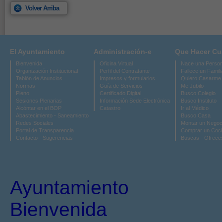
Volver Arriba
El Ayuntamiento
Administración-e
Que Hacer C
Bienvenida
Oficina Virtual
Nace una Perso
Organización Institucional
Perfil del Contratante
Fallece un Famili
Tablón de Anuncios
Impresos y formularios
Quiero Casarme
Normas
Guía de Servicios
Me Jubilo
Pleno
Certificado Digital
Busco Colegio
Sesiones Plenarias
Información Sede Electrónica
Busco Instituto
Alcóntar en el BOP
Catastro
Ir al Médico
Abastecimiento - Saneamiento
Busco Casa
Redes Sociales
Montar un Negoc
Portal de Transparencia
Comprar un Coc
Contacto - Sugerencias
Buscas - Ofrece
Ayuntamiento
Bienvenida