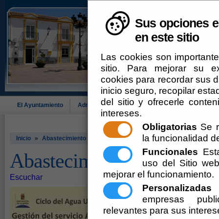
Sus opciones e
en este sitio
Las cookies son importante
sitio. Para mejorar su 
cookies para recordar sus da
inicio seguro, recopilar esta
del sitio y ofrecerle cont
El Ayuntamiento
Administración-e
Que Hacer Cuando
Alcó
intereses.
Obligatorias
Se r
la funcionalidad del
Inicio
»
Abastecimiento - Saneamiento
Funcionales
Esta
Abastecimiento - Saneami
uso del Sitio w
mejorar el funcionamiento.
Escuchar
Personalizadas
E
empresas publi
relevantes para sus interes