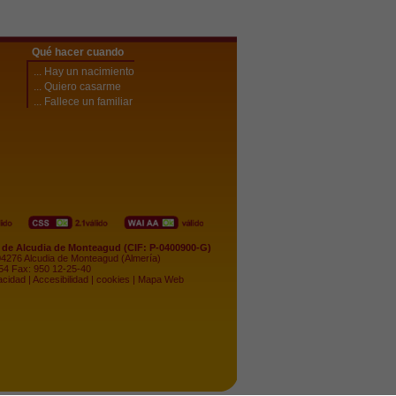
Qué hacer cuando
... Hay un nacimiento
... Quiero casarme
... Fallece un familiar
de Alcudia de Monteagud (CIF: P-0400900-G)
04276 Alcudia de Monteagud (Almería)
-54 Fax: 950 12-25-40
acidad
|
Accesibilidad
|
cookies
|
Mapa Web