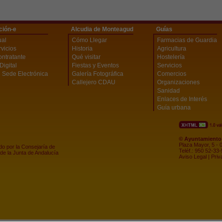
ción-e
Alcudia de Monteagud
Guías
ual
Cómo Llegar
Farmacias de Guardia
vicios
Historia
Agricultura
ontratante
Qué visitar
Hostelería
Digital
Fiestas y Eventos
Servicios
 Sede Electrónica
Galería Fotográfica
Comercios
Callejero CDAU
Organizaciones
Sanidad
Enlaces de Interés
Guía urbana
© Ayuntamiento 
Plaza Mayor, 5 - 
do por la Consejaría de
Teléf.: 950 52-33
de la Junta de Andalucía
Aviso Legal
|
Priv