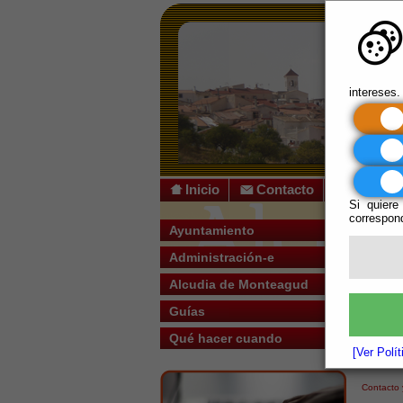
intereses.
Inicio
Contacto
Si quiere
correspond
Usted s
Ayuntamiento
Administración-e
Escuchar
Si falle
Alcudia de Monteagud
Certi
Guías
No se po
Qué hacer cuando
[Ver Polí
Para má
Contacto y