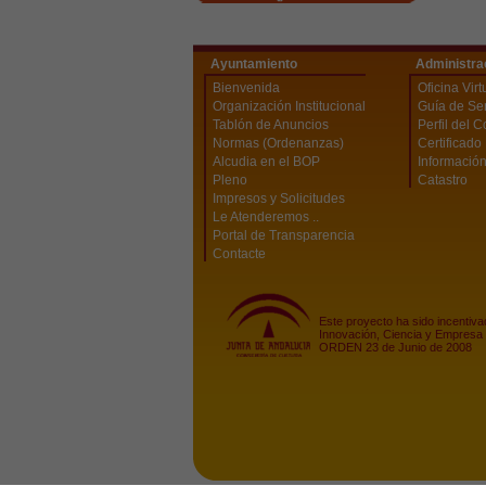
Ayuntamiento
Administra
Bienvenida
Oficina Virt
Organización Institucional
Guía de Ser
Tablón de Anuncios
Perfil del C
Normas (Ordenanzas)
Certificado 
Alcudia en el BOP
Información
Pleno
Catastro
Impresos y Solicitudes
Le Atenderemos ..
Portal de Transparencia
Contacte
Este proyecto ha sido incentiva
Innovación, Ciencia y Empresa 
ORDEN 23 de Junio de 2008