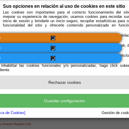
Sus opciones en relación al uso de cookies en este sitio
Las cookies son importantes para el correcto funcionamiento del siti
mejorar su experiencia de navegación, usamos cookies para recordar su
inicio de sesión y brindarle un inicio seguro, recopilar estadísticas para o
funcionalidad del sitio y ofrecerle contenido personalizado en func
Obligatorias
Se requieren estas cookies para permitir la funcionalidad
principal.
Funcionales
Estas cookies nos permiten analizar el uso del Sitio web,
que podamos medir y mejorar el funcionamiento.
Personalizadas
Estas cookies son utilizadas por empresas publicita
publicar anuncios relevantes para sus intereses.
 inhabilitar las cookies funcionales y/o personalizadas, haga click sobr
iente.
e encuentra aquí:
Inicio
/
/
.... fallece un familiar
Rechazar cookies
ce un familiar habrá que presentar, en el Registro Civil de Alcudia de Monteagud:
ficado de Defunción expedido por la Autoridad Sanitaria.
Guardar configuración
drá realizar la inscripción de Defunción no se podrá realizar, si el fallecimiento no 
tica de Cookies]
Gestión de cooki
s información
 Horarios Registro Civil