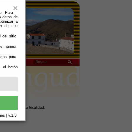
×
o. Para
s datos de
ptimizar la
ión de sus
 del sitio
 de manera
rias para
e el botón
tuvo lugar en esta localidad.
es | v.1.3