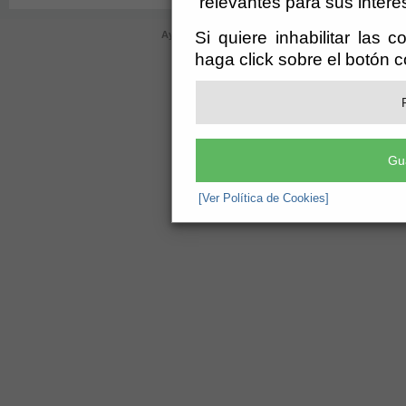
relevantes para sus intere
Si quiere inhabilitar las 
Ayuntamiento de Bayárcal (CIF: P-0402000-D)
- Plaz
ayuntamiento@bayarcal.es
-
aviso leg
haga click sobre el botón 
Gu
[Ver Política de Cookies]