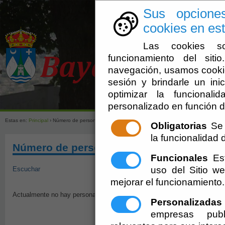
Sus opcione
cookies en est
Las cookies so
funcionamiento del sit
navegación, usamos cookie
sesión y brindarle un inic
optimizar la funcionali
Ayuntamien
personalizado en función d
Estas en:
Principal
› Número de personas que gozan de dispensa total de asistencia al trabajo
Obligatorias
Se 
la funcionalidad de
Número de personas que gozan de dispensa
Funcionales
Est
uso del Sitio 
Escuchar
mejorar el funcionamiento.
Actualmente no hay personas que gocen de dispensa total de asistencia a
Personalizadas
empresas publ