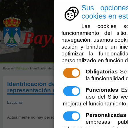
Sus opcione
cookies en est
Las cookies so
funcionamiento del sit
navegación, usamos cookie
sesión y brindarle un inic
optimizar la funcionali
Ayuntamien
personalizado en función d
Estas en:
Principal
› Identificación de las personas que forman parte de los órganos de repres
Obligatorias
Se 
la funcionalidad de
Identificación de las personas que forma
Funcionales
Est
representación del personal
uso del Sitio 
Escuchar
mejorar el funcionamiento.
Personalizadas
Actualmente no hay personas que formen parte de los órganos de 
empresas publ