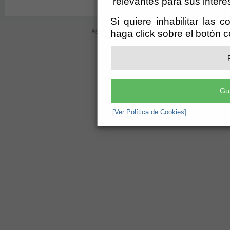
relevantes para sus intere
Si quiere inhabilitar las 
Ayuntamiento de Bayárcal (CIF: P-0402000-D)
- Plaz
haga click sobre el botón 
ayuntamiento@bayarcal.es
-
aviso leg
Gu
[Ver Política de Cookies]