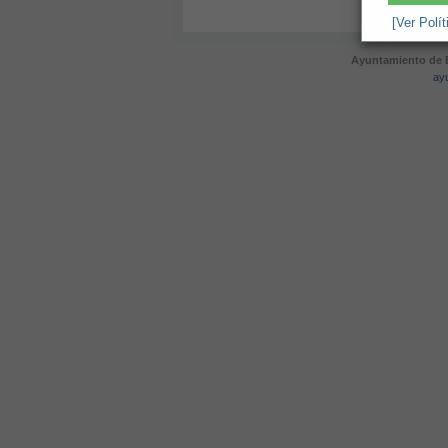
[Ver Polí
Ayuntamiento de B
ay