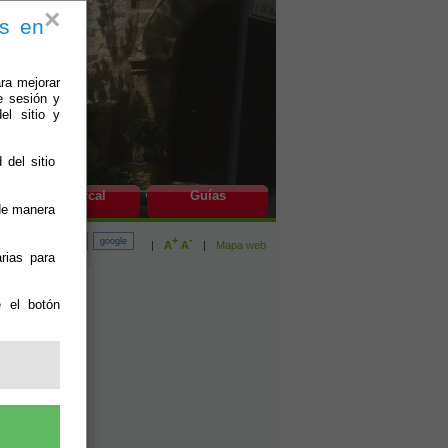
×
es en
ra mejorar
e sesión y
el sitio y
 del sitio
do
Bayárcal
Guías
 de manera
+
-
|
A
A
|
Mapa web
rias para
venios
e el botón
ntes