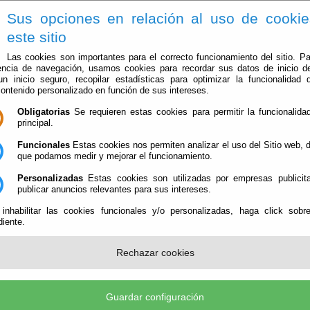
Sus opciones en relación al uso de cooki
este sitio
Las cookies son importantes para el correcto funcionamiento del sitio. Pa
encia de navegación, usamos cookies para recordar sus datos de inicio d
 un inicio seguro, recopilar estadísticas para optimizar la funcionalidad d
contenido personalizado en función de sus intereses.
Obligatorias
Se requieren estas cookies para permitir la funcionalidad
principal.
Ayuntamiento
Administración-e
Qué Hacer Cuan
Funcionales
Estas cookies nos permiten analizar el uso del Sitio web,
que podamos medir y mejorar el funcionamiento.
s condiciones de trabajo y convenios colectivos vigentes
Personalizadas
Estas cookies son utilizadas por empresas publicita
publicar anuncios relevantes para sus intereses.
adores de las condiciones de trabajo y con
 inhabilitar las cookies funcionales y/o personalizadas, haga click sobr
iente.
Rechazar cookies
eguladores de las condiciones de trabajo y convenios colectivos vige
Guardar configuración