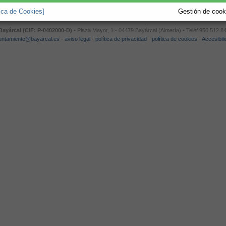
tica de Cookies]
Gestión de cooki
ayárcal (CIF: P-0402000-D)
- Plaza Mayor, 1 - 04479 Bayárcal (Almería) - Teléf 950.512.8
untamiento@bayarcal.es
-
aviso legal
-
política de privacidad
-
política de cookies
-
Accesibil