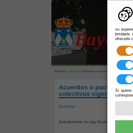
su experi
brindarle
ofrecerle 
Estas en:
Principal
› Acuerdos o pactos reguladores de la
Acuerdos o pactos regul
Si quiere
colectivos vigentes
correspond
Escuchar
Actualmente no hay Acuerdos o pactos r