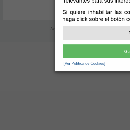
relevantes para sus intere
Si quiere inhabilitar las 
haga click sobre el botón 
Ayuntamiento de Bayarque (CIF: P-0402100-B)
- Pla
registro@bayarque.es
-
Aviso Legal
Gu
[Ver Política de Cookies]