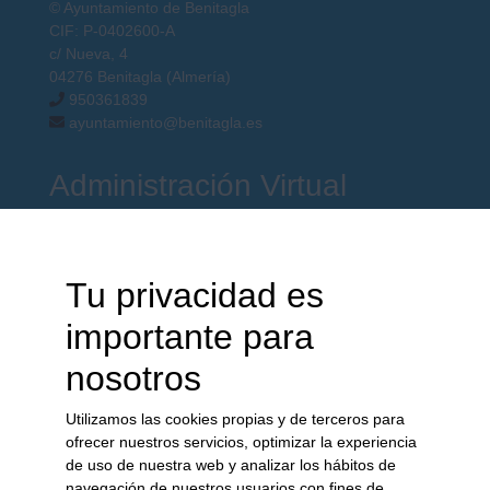
© Ayuntamiento de Benitagla
CIF: P-0402600-A
c/ Nueva, 4
04276 Benitagla (Almería)
950361839
ayuntamiento@benitagla.es
Administración Virtual
Boletín Oficial de la Provincia
Acceso Oficina Virtual
Tu privacidad es
Tablón de Anuncios
Perfil del Contratante
importante para
Guía de Servicios
Normas
nosotros
Perfil de Transparencia
Catastro
Utilizamos las cookies propias y de terceros para
ofrecer nuestros servicios, optimizar la experiencia
Perfil del ...
de uso de nuestra web y analizar los hábitos de
navegación de nuestros usuarios con fines de