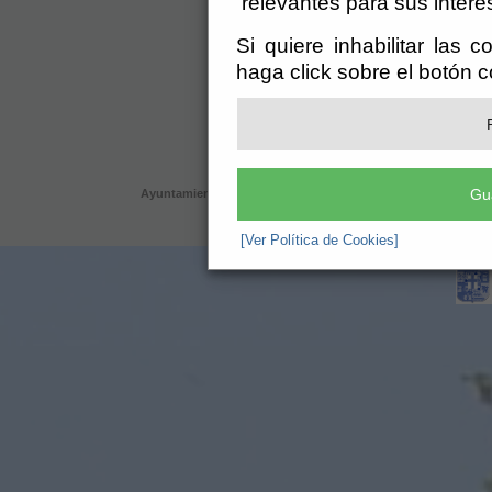
relevantes para sus intere
Si quiere inhabilitar las 
haga click sobre el botón 
Gu
Ayuntamiento de Bentarique (P-0402800-G)
- AyuntamPlaza de 
ayuntamiento@bentarique.es
-
Aviso Le
[Ver Política de Cookies]