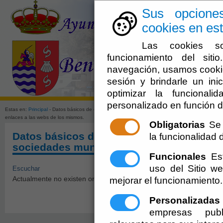
Sus opcione
cookies en est
Las cookies so
funcionamiento del sit
navegación, usamos cookie
sesión y brindarle un inic
El Ayuntami
optimizar la funcionali
personalizado en función d
Estas en:
Principal
- Datos básicos de organismos descentralizados, entes instrumentales y s
enlaces a las webs de los mismos.
Obligatorias
Se 
Datos básicos de organismos descentrali
la funcionalidad de
sociedades municipales, así como enlace
Funcionales
Est
uso del Sitio 
Escuchar
Actualmente no existen organismos descentralizados, entes instru
mejorar el funcionamiento.
Personalizadas
empresas publ