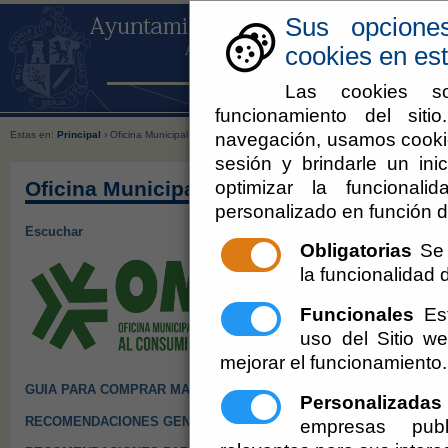
Sus opcione
cookies en est
Las cookies so
funcionamiento del sit
navegación, usamos cookie
Estas en:
Principal
› Oficina Municipal de Información al Consumidor de Berja
sesión y brindarle un inic
optimizar la funcionali
Oficina Municipal de Información al Cons
personalizado en función d
Escuchar
Obligatorias
Se 
la funcionalidad de
Funcionales
Est
uso del Sitio 
mejorar el funcionamiento.
GUIA PARA COMPRAR MASCARILLAS
Personalizadas
RECOMENDACIONES GENERALES PARA LOS MODOS DE TRANS
empresas publ