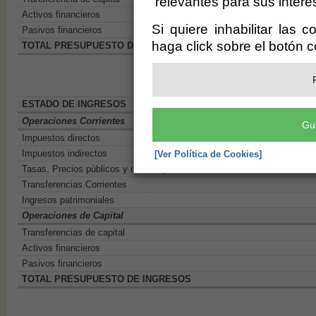
relevantes para sus intere
Activos financieros
Si quiere inhabilitar las 
Pasivos financieros
haga click sobre el botón 
TOTAL PRESUPUESTO DE GASTOS
ESTADO DE INGRESOS
Operaciones Corrientes
Gu
Impuestos directos
Impuestos indirectos
[Ver Política de Cookies]
Tasas, Precios públicos y otros ingresos
Transferencias Corrientes
Ingresos patrimoniales
Operaciones de Capital
Transferencias de capital
Activos financieros
Pasivos financieros
TOTAL PRESUPUESTO DE INGRESOS