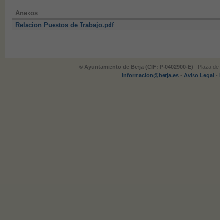
Anexos
Relacion Puestos de Trabajo.pdf
© Ayuntamiento de Berja (CIF: P-0402900-E)
- Plaza de 
informacion@berja.es
-
Aviso Legal
-