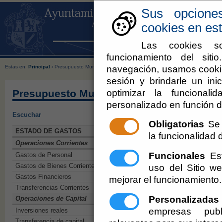
Sus opcione
cookies en est
Las cookies so
funcionamiento del sit
navegación, usamos cookie
Estas en:
Principal
› Presupuesto Municipal 2015
sesión y brindarle un inic
optimizar la funcionali
Presupuesto Municipal 2015
personalizado en función d
Escuchar
Obligatorias
Se 
ESTADO DE GASTOS
la funcionalidad de
Operaciones Corrientes
Funcionales
Est
Gastos de Personal
Gastos de Bienes Corrientes y servicios
uso del Sitio 
Gastos Financieros
mejorar el funcionamiento.
Transferencias Corrientes
Personalizadas
Operaciones de Capital
empresas publ
Inversiones reales
Transferencia de capital