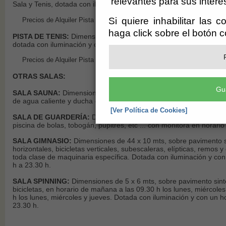
relevantes para sus intere
Sala y Tenis, dotada con iluminación y con un horario de utilizació
Si quiere inhabilitar las 
Precios de Alquiler Pista Exterior Completa: Con luz 6 €/h y Sin luz 4
haga click sobre el botón 
PISTA DE TENIS:
Dimensiones de 36.59 x 18.27 mts, sobre paviment
dotada con iluminación y con un horario de utilización de 08.00 a 
Precios de Alquiler Pista Tenis: Con luz 5.5 €/h y Sin luz 4 €/h.
OTRAS SALAS:
Gu
SALA SAUNA:
Dimensiones de 3 x 3 mts, sobre pavimento sintéti
de agua caliente y ducha de agua fria, con un horario de utilizació
[Ver Política de Cookies]
SALA DE GUARDERÍA:
Dimensiones de 3 x 3 mts, sobre paviment
piscina de bolas, tobogán, pupitres, etc ... con monitora en horari
SALA GIMNASIO:
Dimensiones de 44 x 10 mts, sobre pavimento sin
horizontales, bicicletas verticales, subescaleras, elípticas, remos
toda clase de maquinaria específica. Dotada con iluminación y con 
h a 23.30 h.
SALA SPINNING:
Dimensiones de 5 x 6 mts, sobre pavimento sintét
bicicletas, en horario de mañana a las 09.30 h los lunes, miércoles
h los lunes, miércoles y jueves. Dotada con iluminación y con un ho
23.30 h.