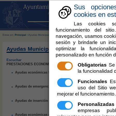
Sus opcione
cookies en est
Las cookies so
funcionamiento del sit
navegación, usamos cookie
Estas en:
Principal
› Ayudas Municipales
sesión y brindarle un inic
optimizar la funcionali
Ayudas Municipales
personalizado en función d
Escuchar
Obligatorias
Se 
PRESTACIONES ECONOMICAS COMPLEMENTARIAS:
la funcionalidad de
Ayudas económicas familiares
Funcionales
Est
Ayudas de emergencia social
uso del Sitio 
mejorar el funcionamiento.
Ayudas de inserción social
Personalizadas
empresas publ
Ayudas económicas complementarias al Servicio de Ayuda a D