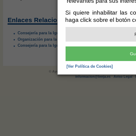
relevantes para sus intere
Si quiere inhabilitar las 
Enlaces Relacionados:
haga click sobre el botón 
Consejería para la Igualdad y el Bienestar Social. Ayuda a la I
Organización para la Mediación Familiar de Almería. Medialme
Consejería para la Igualdad y el Bienestar Social. Servicio de
Gu
[Ver Política de Cookies]
© Ayuntamiento de Berja (CIF: P-0402900-E)
- Plaza de 
informacion@berja.es
-
Aviso Legal
-