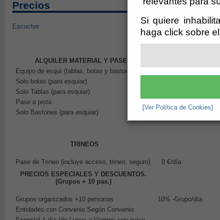
relevantes para su
Precios
Si quiere inhabili
Escuchar
haga click sobre e
ALQUILER MATERIAL Y PASES
Equipo de esquí (tablas, botas y bastones)
13 €/Equipo/día
Solo botas (para esquiar)
7 €/Persona/día
Solo Tablas (para esquiar)
7 €/Persona/día
Pase a pista
3 €/Persona/día
[Ver Política de Cookies]
Solo Bastones (para esquiar)
4 €/Persona/día
TRINEOS
Pase de Trineo (incluye acceso, trineo, seguro)
8 €/día
PRECIOS ESPECIALES Y DESCUENTOS.
(Grupos + 10 pax.)
Grupos organizados +10 personas
10% -Grupo/día
Entidades con Convenio Según Convenio
Especial 1 día (de Lunes a Viernes con aviso