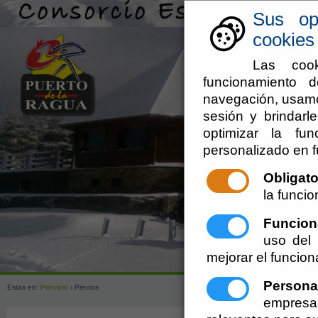
Sus op
cookies 
Las cook
funcionamiento d
navegación, usamos
sesión y brindarle
optimizar la fun
personalizado en f
Obligato
la funcio
Funcion
uso del
mejorar el funcion
Persona
Estas en:
Principal
› Precios
empresa