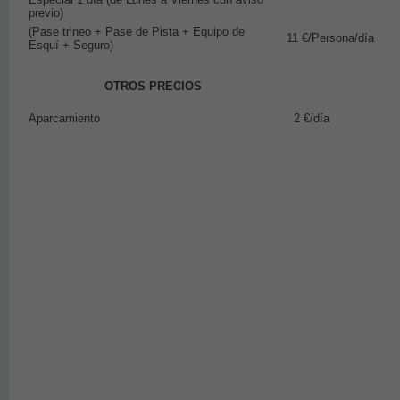
previo)
(Pase trineo + Pase de Pista + Equipo de
11 €/Persona/día
Esquí + Seguro)
OTROS PRECIOS
Aparcamiento
2 €/día